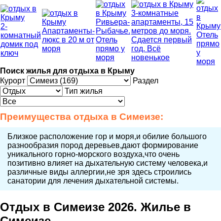
3-комнатные
Ривьера-
апартаменты, 15
2-
Апартаменты-
Рыбачье.
метров до моря.
Отель
комнатный
люкс в 20 м от
Отель
Сдается первый
прямо
домик под
моря
прямо у
год. Всё
у
ключ
моря
новенькое
моря
Поиск жилья для отдыха в Крыму
Курорт
Раздел
Тип жилья
Преимущества
отдыха в Симеизе
:
Близкое расположение гор и моря,и обилие большого
разнообразия пород деревьев,дают формирование
уникального горно-морского воздуха,что очень
позитивно влияет на дыхательную систему человека,и
различные виды аллергии,не зря здесь строились
санатории для лечения дыхательной системы.
Отдых в Симеизе 2026. Жилье в
Симеизе