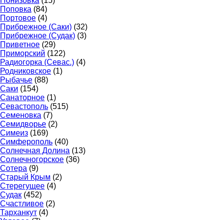
Понизовка
(15)
Поповка
(84)
Портовое
(4)
Прибрежное (Саки)
(32)
Прибрежное (Судак)
(3)
Приветное
(29)
Приморский
(122)
Радиогорка (Севас.)
(4)
Родниковское
(1)
Рыбачье
(88)
Саки
(154)
Санаторное
(1)
Севастополь
(515)
Семеновка
(7)
Семидворье
(2)
Симеиз
(169)
Симферополь
(40)
Солнечная Долина
(13)
Солнечногорское
(36)
Сотера
(9)
Старый Крым
(2)
Стерегущее
(4)
Судак
(452)
Счастливое
(2)
Тарханкут
(4)