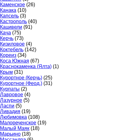
Каменское
(26)
Канака
(10)
Капсель
(3)
Кастрополь
(40)
Кацивели
(91)
Кача
(75)
Керчь
(73)
Кизиловое
(4)
Коктебель
(142)
Кореиз
(34)
Коса Южная
(67)
Краснокаменка (Ялта)
(1)
Крым
(31)
Курортное (Керчь)
(25)
Курортное (Феод.)
(31)
Курпаты
(2)
Лавровое
(4)
Лазурное
(5)
Ласпи
(5)
Ливадия
(19)
Любимовка
(108)
Малореченское
(19)
Малый Маяк
(18)
Марьино
(18)
Массандра
(6)