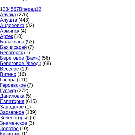
1
2
3
4
5
6
7
Вперед
12
Алупка
(276)
Алушта
(443)
Андреевка
(32)
Армянск
(4)
Артек
(10)
Балаклава
(53)
Бахчисарай
(7)
Белогорск
(1)
Береговое (Бахч.)
(56)
Береговое (Феод.)
(68)
Веселое
(19)
Витино
(16)
Гаспра
(111)
Героевское
(7)
Гурзуф
(272)
Даниловка
(5)
Евпатория
(615)
Заводское
(1)
Заозерное
(139)
Зеленогорье
(6)
Знаменское
(3)
Золотое
(10)
Казантип
(1)