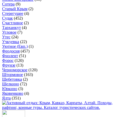
Сотера
(9)
Старый Крым
(2)
Стерегущее
(4)
Судак
(452)
Счастливое
(2)
Тарханкут
(4)
Угловое
(7)
Утес
(24)
Учкуевка
(22)
Уютное (Евп.)
(1)
Феодосия
(457)
Фиолент
(51)
Форос
(120)
Фрунзе
(13)
Черноморское
(120)
Штормовое
(163)
Щебетовка
(2)
Щелкино
(72)
Юркино
(3)
Яковенково
(4)
Ялта
(351)