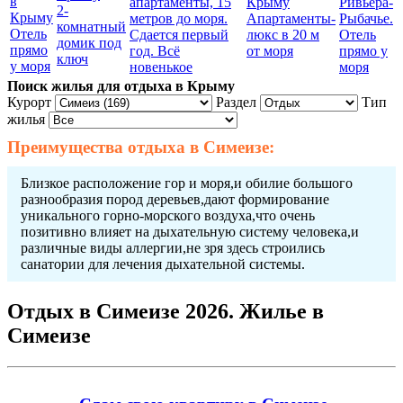
апартаменты, 15
Ривьера-
2-
метров до моря.
Апартаменты-
Рыбачье.
комнатный
Отель
Сдается первый
люкс в 20 м
Отель
домик под
прямо
год. Всё
от моря
прямо у
ключ
у моря
новенькое
моря
Поиск жилья для отдыха в Крыму
Курорт
Раздел
Тип
жилья
Преимущества
отдыха в Симеизе
:
Близкое расположение гор и моря,и обилие большого
разнообразия пород деревьев,дают формирование
уникального горно-морского воздуха,что очень
позитивно влияет на дыхательную систему человека,и
различные виды аллергии,не зря здесь строились
санатории для лечения дыхательной системы.
Отдых в Симеизе 2026. Жилье в
Симеизе