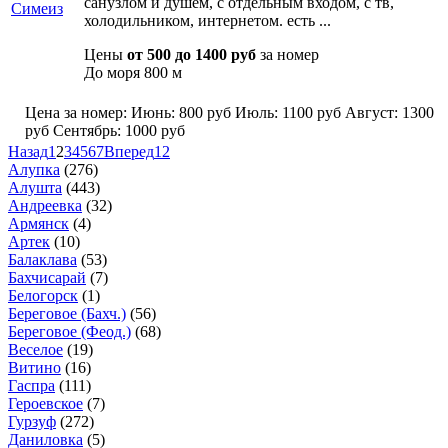
санузлом и душем, с отдельным входом, с тв,
холодильником, интернетом. есть ...
Цены
от 500 до 1400 руб
за номер
До моря
800 м
Цена за номер:
Июнь:
800 руб
Июль:
1100 руб
Август:
1300
руб
Сентябрь:
1000 руб
Назад
1
2
3
4
5
6
7
Вперед
12
Алупка
(276)
Алушта
(443)
Андреевка
(32)
Армянск
(4)
Артек
(10)
Балаклава
(53)
Бахчисарай
(7)
Белогорск
(1)
Береговое (Бахч.)
(56)
Береговое (Феод.)
(68)
Веселое
(19)
Витино
(16)
Гаспра
(111)
Героевское
(7)
Гурзуф
(272)
Даниловка
(5)