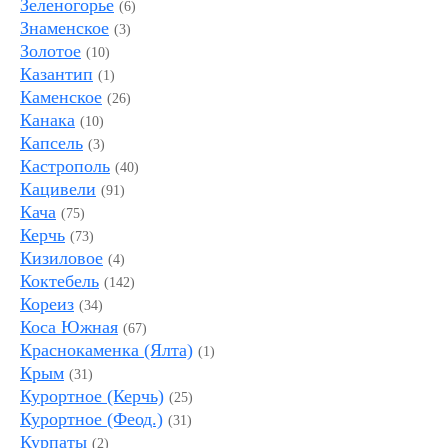
Зеленогорье
(6)
Знаменское
(3)
Золотое
(10)
Казантип
(1)
Каменское
(26)
Канака
(10)
Капсель
(3)
Кастрополь
(40)
Кацивели
(91)
Кача
(75)
Керчь
(73)
Кизиловое
(4)
Коктебель
(142)
Кореиз
(34)
Коса Южная
(67)
Краснокаменка (Ялта)
(1)
Крым
(31)
Курортное (Керчь)
(25)
Курортное (Феод.)
(31)
Курпаты
(2)