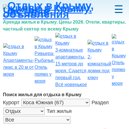
☰
Аренда жилья в Крыму. Цены 2026.
Отели, квартиры,
частный сектор по всему Крыму
3-комнатные
Ривьера-
апартаменты,
2-
Апартаменты-
Рыбачье.
Отель
15 метров до
комнатный
люкс в 20 м от
Отель
прямо
моря. Сдается
домик под
моря
прямо у
у
первый год.
ключ
моря
моря
Всё новенькое
Поиск жилья для отдыха в Крыму
Курорт
Раздел
Тип жилья