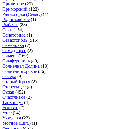
Приветное
(29)
Приморский
(122)
Радиогорка (Севас.)
(4)
Родниковское
(1)
Рыбачье
(88)
Саки
(154)
Санаторное
(1)
Севастополь
(515)
Семеновка
(7)
Семидворье
(2)
Симеиз
(169)
Симферополь
(40)
Солнечная Долина
(13)
Солнечногорское
(36)
Сотера
(9)
Старый Крым
(2)
Стерегущее
(4)
Судак
(452)
Счастливое
(2)
Тарханкут
(4)
Угловое
(7)
Утес
(24)
Учкуевка
(22)
Уютное (Евп.)
(1)
Феодосия
(457)