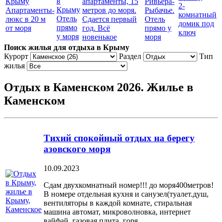
апартаменты, 15
Ривьера-
2-
Апартаменты-
метров до моря.
Рыбачье.
комнатный
Отель
люкс в 20 м
Сдается первый
Отель
домик под
прямо
от моря
год. Всё
прямо у
ключ
у моря
новенькое
моря
Поиск жилья для отдыха в Крыму
Курорт
Раздел
Тип
жилья
Отдых в Каменском 2026. Жилье в
Каменском
Тихий спокойный отдых на берегу
азовского моря
10.09.2023
Сдам двухкомнатный номер!!! до моря400метров!
В номере отдельная кухня и санузел(туалет.душ,
вентиляторы в каждой комнате, стиральная
машина автомат, микроволновка, интернет
вайфай, газовая плита, горя...