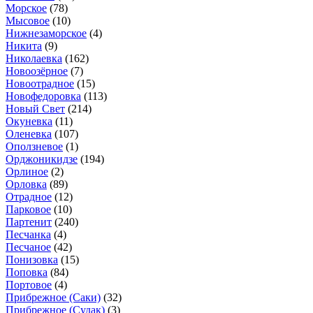
Морское
(78)
Мысовое
(10)
Нижнезаморское
(4)
Никита
(9)
Николаевка
(162)
Новоозёрное
(7)
Новоотрадное
(15)
Новофедоровка
(113)
Новый Свет
(214)
Окуневка
(11)
Оленевка
(107)
Оползневое
(1)
Орджоникидзе
(194)
Орлиное
(2)
Орловка
(89)
Отрадное
(12)
Парковое
(10)
Партенит
(240)
Песчанка
(4)
Песчаное
(42)
Понизовка
(15)
Поповка
(84)
Портовое
(4)
Прибрежное (Саки)
(32)
Прибрежное (Судак)
(3)