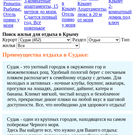
3-комнатные
Ривьера-
апартаменты, 15
2-
Рыбачье.
Апартаменты-
метров до моря.
комнатный
Отель
Отель
люкс в 20 м
Сдается первый
домик под
прямо
прямо у
от моря
год. Всё
ключ
у моря
моря
новенькое
Поиск жилья для отдыха в Крыму
Курорт
Раздел
Тип
жилья
Преимущества
отдыха в Судаке
:
Судак - это уютный городок в окружении гор и
можжевеловых рощ. Удобный пологий берег с песчаным
пляжем располагает к семейному отдыху с детьми. Для
молодых и активных - ночные клубы, боулинг, аквапарк,
прогулки на лошадях, джиппинг, дайвинг, катера и
бананы. Климат мягкий, чистый воздух и безоблачное
лето, прекрасные дикие пляжи на любой вкус в шаговой
доступности. Все, что необходимо для здорового отдыха!
Судак - один из крупных городов, находящихся на самом
побережье Черного моря.
Здесь Вы найдете все, что нужно для Вашего отдыха: