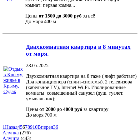
комнат: первая комна...
Цены
от 1500 до 3000 руб
за всё
До моря
400 м
Двахкомнатная квартира в 8 минутах
от моря.
28.05.2025
Двухкомнатная квартира на 8 таже ( лифт работает)
Два кондиционера (сплит-системы), 2 телевизора
(кабельное TV), Internet Wi-Fi. Изолированные
комнаты, совмещенный санузел (душ, туалет,
умывальник);...
Цены
от 2000 до 4000 руб
за квартиру
До моря
700 м
1
Назад
4
5
6
7
8
9
10
Вперед
36
Алупка
(276)
Алушта
(443)