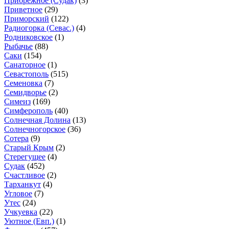
Прибрежное (Судак)
(3)
Приветное
(29)
Приморский
(122)
Радиогорка (Севас.)
(4)
Родниковское
(1)
Рыбачье
(88)
Саки
(154)
Санаторное
(1)
Севастополь
(515)
Семеновка
(7)
Семидворье
(2)
Симеиз
(169)
Симферополь
(40)
Солнечная Долина
(13)
Солнечногорское
(36)
Сотера
(9)
Старый Крым
(2)
Стерегущее
(4)
Судак
(452)
Счастливое
(2)
Тарханкут
(4)
Угловое
(7)
Утес
(24)
Учкуевка
(22)
Уютное (Евп.)
(1)