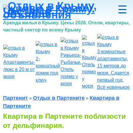
☰
Аренда жилья в Крыму. Цены 2026.
Отели, квартиры,
частный сектор по всему Крыму
3-комнатные
Ривьера-
2-
апартаменты,
Апартаменты-
Рыбачье.
Отель
комнатный
15 метров до
люкс в 20 м от
Отель
прямо
домик под
моря. Сдается
моря
прямо у
у
ключ
первый год.
моря
моря
Всё новенькое
Партенит
Отдых в Партените
Квартира в
»
»
Партените
Квартира в Партените поблизости
от дельфинария.