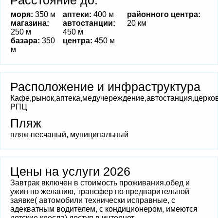
моря:
350 м
аптеки:
400 м
районного центра:
магазина:
автостанции:
20 км
250 м
450 м
базара:
350
центра:
450 м
м
Расположение и инфраструктура
Кафе,рынок,аптека,медучереждение,автостанция,церко
РПЦ
Пляж
пляж песчаный, муниципальный
Цены на услуги 2026
Завтрак включен в стоимость проживания,обед и
ужин по желанию, трансфер по предварительной
заявке( автомобили технически исправные, с
адекватным водителем, с кондиционером, имеются
детские кресла),доступ в интернет-