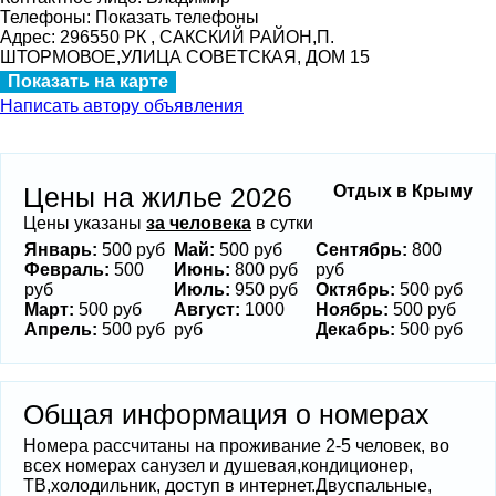
Телефоны:
Показать телефоны
Адрес:
296550 РК , САКСКИЙ РАЙОН,П.
ШТОРМОВОЕ,УЛИЦА СОВЕТСКАЯ, ДОМ 15
Показать на карте
Написать автору объявления
Цены на жилье 2026
Отдых в Крыму
Цены указаны
за человека
в сутки
Январь:
500 руб
Май:
500 руб
Сентябрь:
800
Февраль:
500
Июнь:
800 руб
руб
руб
Июль:
950 руб
Октябрь:
500 руб
Март:
500 руб
Август:
1000
Ноябрь:
500 руб
Апрель:
500 руб
руб
Декабрь:
500 руб
Общая информация о номерах
Номера рассчитаны на проживание 2-5 человек, во
всех номерах санузел и душевая,кондиционер,
ТВ,холодильник, доступ в интернет.Двуспальные,