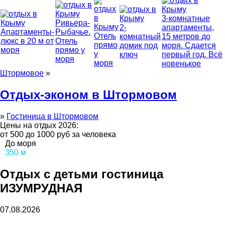
3-комнатные
Ривьера-
2-
апартаменты,
Апартаменты-
Рыбачье.
Отель
комнатный
15 метров до
люкс в 20 м от
Отель
прямо
домик под
моря. Сдается
моря
прямо у
у
ключ
первый год. Всё
моря
моря
новенькое
Штормовое
»
Отдых-эконом в Штормовом
»
Гостиница в Штормовом
Цены на отдых 2026:
от 500 до 1000 руб
за человека
До моря
350 м
Отдых с детьми гостиница
ИЗУМРУДНАЯ
07.08.2026