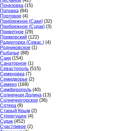
Песчаное
(42)
Понизовка
(15)
Поповка
(84)
Портовое
(4)
Прибрежное (Саки)
(32)
Прибрежное (Судак)
(3)
Приветное
(29)
Приморский
(122)
Радиогорка (Севас.)
(4)
Родниковское
(1)
Рыбачье
(88)
Саки
(154)
Санаторное
(1)
Севастополь
(515)
Семеновка
(7)
Семидворье
(2)
Симеиз
(169)
Симферополь
(40)
Солнечная Долина
(13)
Солнечногорское
(36)
Сотера
(9)
Старый Крым
(2)
Стерегущее
(4)
Судак
(452)
Счастливое
(2)