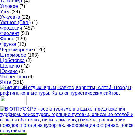
Тарханкут
(4)
Угловое
(7)
Утес
(24)
Учкуевка
(22)
Уютное (Евп.)
(1)
Феодосия
(457)
Фиолент
(51)
Форос
(120)
Фрунзе
(13)
Черноморское
(120)
Штормовое
(163)
Щебетовка
(2)
Щелкино
(72)
Юркино
(3)
Яковенково
(4)
Ялта
(351)