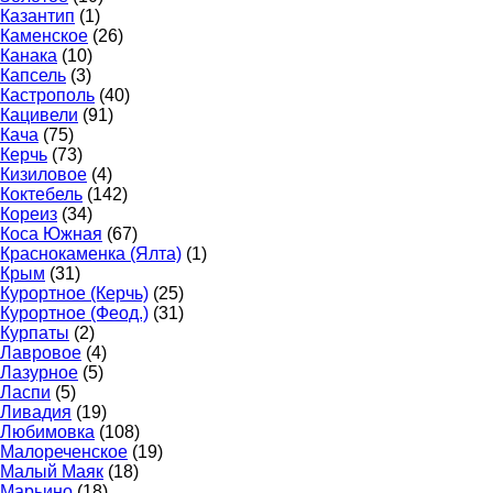
Казантип
(1)
Каменское
(26)
Канака
(10)
Капсель
(3)
Кастрополь
(40)
Кацивели
(91)
Кача
(75)
Керчь
(73)
Кизиловое
(4)
Коктебель
(142)
Кореиз
(34)
Коса Южная
(67)
Краснокаменка (Ялта)
(1)
Крым
(31)
Курортное (Керчь)
(25)
Курортное (Феод.)
(31)
Курпаты
(2)
Лавровое
(4)
Лазурное
(5)
Ласпи
(5)
Ливадия
(19)
Любимовка
(108)
Малореченское
(19)
Малый Маяк
(18)
Марьино
(18)